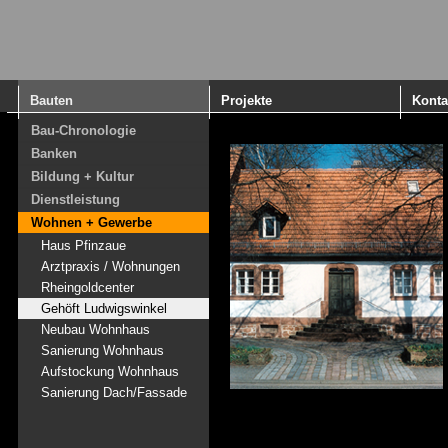
Bauten
Projekte
Konta
Bau-Chronologie
Banken
Bildung + Kultur
Dienstleistung
Wohnen + Gewerbe
Haus Pfinzaue
Arztpraxis / Wohnungen
Rheingoldcenter
Gehöft Ludwigswinkel
Neubau Wohnhaus
Sanierung Wohnhaus
Aufstockung Wohnhaus
Sanierung Dach/Fassade