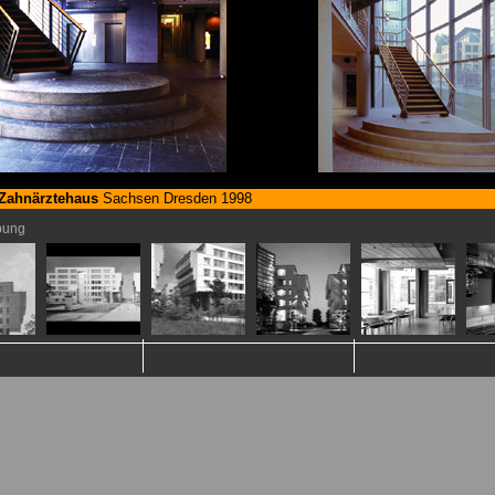
01099 Dresden
Referenzschreiben des Bauherrn
Zahnärztehaus
Sachsen Dresden 1998
bung